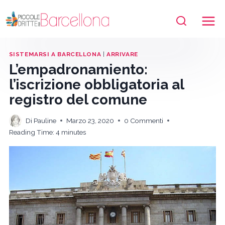
Salta
al
contenuto
SISTEMARSI A BARCELLONA
|
ARRIVARE
L’empadronamiento:
l’iscrizione obbligatoria al
registro del comune
Di
Pauline
Marzo 23, 2020
0 Commenti
Reading Time:
4
minutes