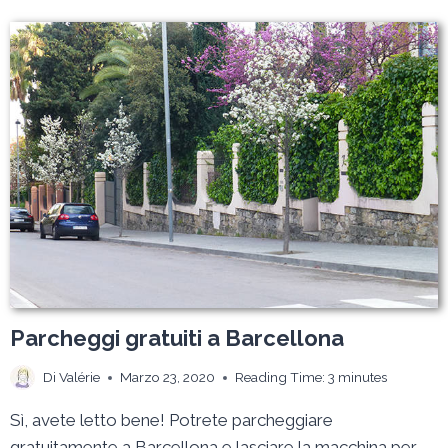
A
BARCELLONA,
DOVE
LASCIARE
LA
MACCHINA
SENZA
LASCIARCI
UN
OCCHIO
DELLA
TESTA
Parcheggi gratuiti a Barcellona
Di
Valérie
Marzo 23, 2020
Reading Time:
3
minutes
Sì, avete letto bene! Potrete parcheggiare
gratuitamente a Barcellona e lasciare la macchina per