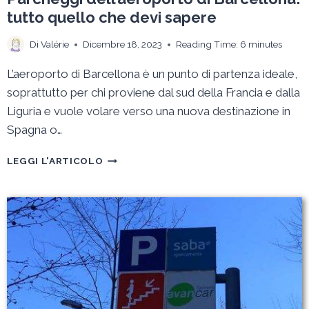
tutto quello che devi sapere
Di
Valérie
Dicembre 18, 2023
Reading Time:
6
minutes
L’aeroporto di Barcellona è un punto di partenza ideale,
soprattutto per chi proviene dal sud della Francia e dalla
Liguria e vuole volare verso una nuova destinazione in
Spagna o…
PARCHEGGI
LEGGI L'ARTICOLO
DELL’AEROPORTO
DI
BARCELLONA:
TUTTO
QUELLO
CHE
DEVI
SAPERE