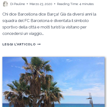
Di
Pauline
Marzo 23, 2020
Reading Time:
4
minutes
Chi dice Barcellona dice Barça! Già da diversi anni la
squadra del FC Barcelona è diventata il simbolo
sportivo della città e molti turisti la visitano per
concedersi un viaggio…
UNA
LEGGI L'ARTICOLO
VACANZA
ALL’INSEGNA
DEL
CALCIO
PER
SCOPRIRE
I
SEGRETI
DEL
BARÇA-
FC
BARCELLONA