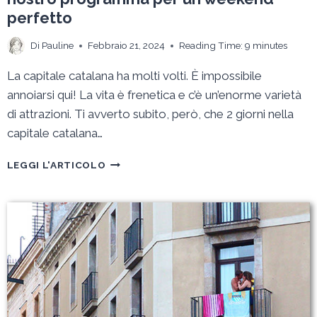
perfetto
Di
Pauline
Febbraio 21, 2024
Reading Time:
9
minutes
La capitale catalana ha molti volti. È impossibile
annoiarsi qui! La vita è frenetica e c’è un’enorme varietà
di attrazioni. Ti avverto subito, però, che 2 giorni nella
capitale catalana…
COSA
LEGGI L'ARTICOLO
VEDERE
A
BARCELLONA
IN
2
GIORNI?
IL
NOSTRO
PROGRAMMA
PER