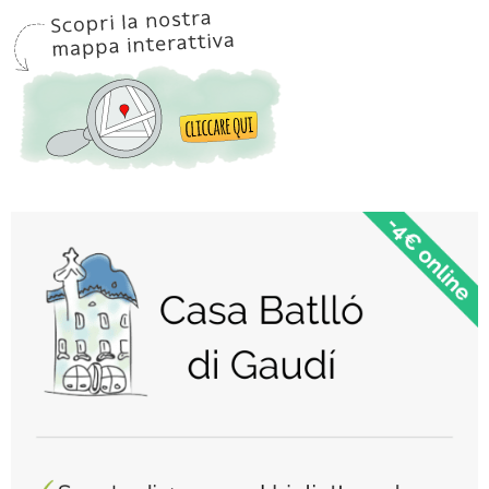
UN
WEEKEND
ALL’INSEGNA
DELL’AMORE