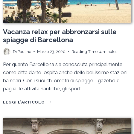
Vacanza relax per abbronzarsi sulle
spiagge di Barcellona
Di
Pauline
Marzo 23, 2020
Reading Time:
4
minutes
Per quanto Barcellona sia conosciuta principalmente
come città d’arte, ospita anche delle bellissime stazioni
balneari. Con i suoi chilometri di spiagge, i gazebo di
paglia, le attività nautiche, gli sport…
VACANZA
LEGGI L'ARTICOLO
RELAX
PER
ABBRONZARSI
SULLE
SPIAGGE