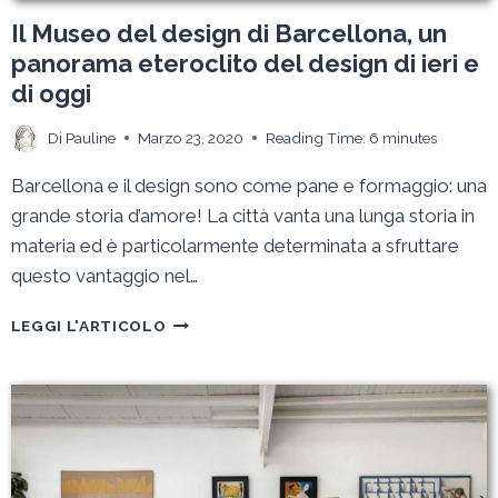
Il Museo del design di Barcellona, un
panorama eteroclito del design di ieri e
di oggi
Di
Pauline
Marzo 23, 2020
Reading Time:
6
minutes
Barcellona e il design sono come pane e formaggio: una
grande storia d’amore! La città vanta una lunga storia in
materia ed è particolarmente determinata a sfruttare
questo vantaggio nel…
IL
LEGGI L'ARTICOLO
MUSEO
DEL
DESIGN
DI
BARCELLONA,
UN
PANORAMA