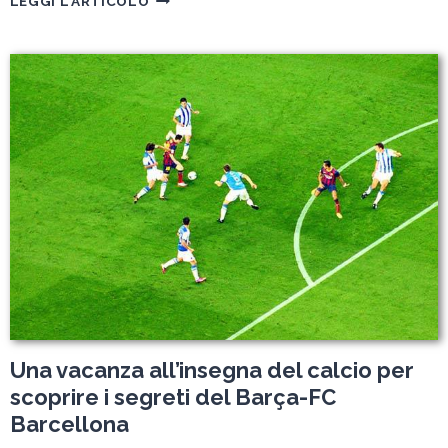
LEGGI L'ARTICOLO
AUTENTICA:
UN
WEEKEND
FUORI
DAL
COMUNE
Una vacanza all’insegna del calcio per
scoprire i segreti del Barça-FC
Barcellona