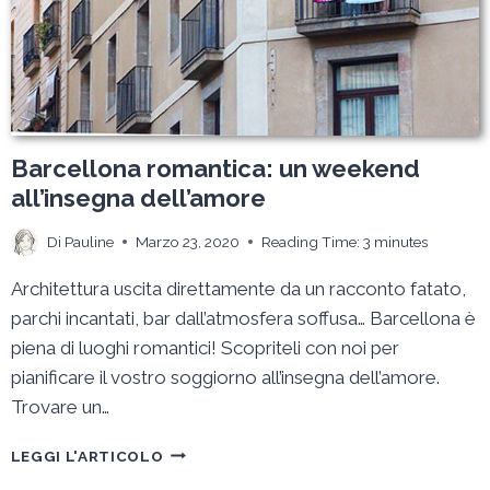
UN
WEEKEND
PERFETTO
Barcellona romantica: un weekend
all’insegna dell’amore
Di
Pauline
Marzo 23, 2020
Reading Time:
3
minutes
Architettura uscita direttamente da un racconto fatato,
parchi incantati, bar dall’atmosfera soffusa… Barcellona è
piena di luoghi romantici! Scopriteli con noi per
pianificare il vostro soggiorno all’insegna dell’amore.
Trovare un…
BARCELLONA
LEGGI L'ARTICOLO
ROMANTICA: