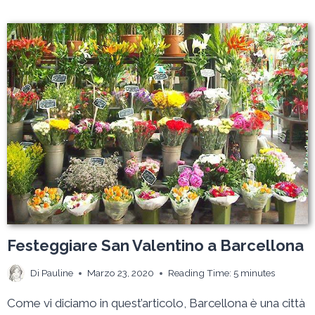
CELIBATO
A
BARCELLONA:
I
NOSTRI
CONSIGLI
PER
ORGANIZZARE
IL
TUTTO
Festeggiare San Valentino a Barcellona
Di
Pauline
Marzo 23, 2020
Reading Time:
5
minutes
Come vi diciamo in quest’articolo, Barcellona è una città