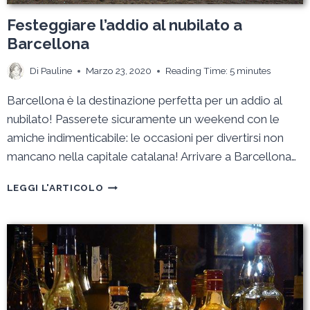
Festeggiare l’addio al nubilato a
Barcellona
Di
Pauline
Marzo 23, 2020
Reading Time:
5
minutes
Barcellona è la destinazione perfetta per un addio al
nubilato! Passerete sicuramente un weekend con le
amiche indimenticabile: le occasioni per divertirsi non
mancano nella capitale catalana! Arrivare a Barcellona…
FESTEGGIARE
LEGGI L'ARTICOLO
L’ADDIO
AL
NUBILATO
A
BARCELLONA