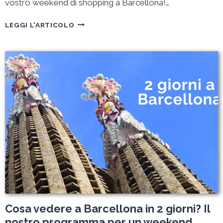
vostro weekend di shopping a Barcellona!…
WEEKEND
LEGGI L'ARTICOLO
DI
SHOPPING
A
BARCELLONA:
SEGUITE
LA
GUIDA!
Cosa vedere a Barcellona in 2 giorni? Il
nostro programma per un weekend