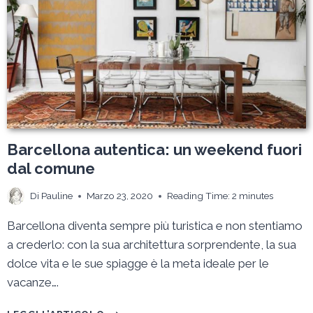
ETEROCLITO
DEL
DESIGN
DI
IERI
E
DI
OGGI
Barcellona autentica: un weekend fuori
dal comune
Di
Pauline
Marzo 23, 2020
Reading Time:
2
minutes
Barcellona diventa sempre più turistica e non stentiamo
a crederlo: con la sua architettura sorprendente, la sua
dolce vita e le sue spiagge è la meta ideale per le
vacanze….
BARCELLONA