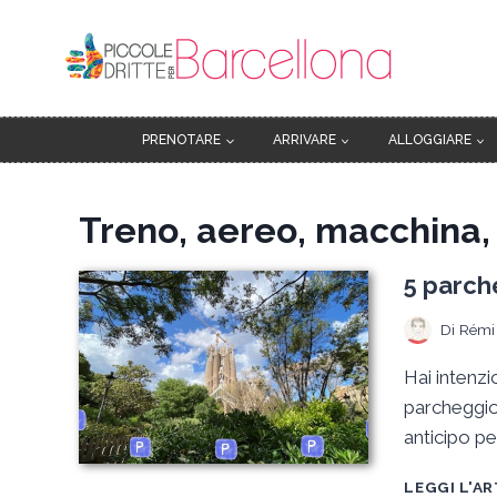
Salta
al
contenuto
PRENOTARE
ARRIVARE
ALLOGGIARE
Treno, aereo, macchina,
5 parche
Di
Rémi
Hai intenzi
parcheggio 
anticipo pe
LEGGI L'A