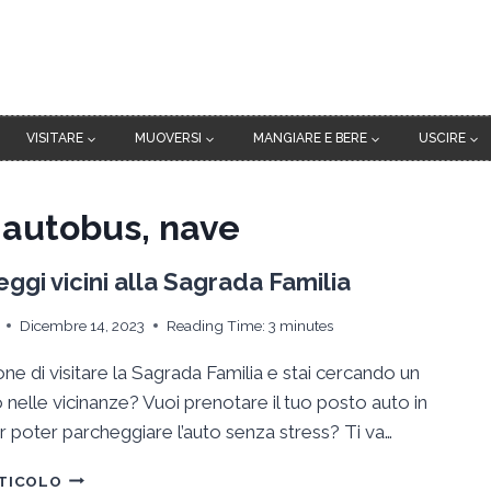
VISITARE
MUOVERSI
MANGIARE E BERE
USCIRE
 autobus, nave
ggi vicini alla Sagrada Familia
Dicembre 14, 2023
Reading Time:
3
minutes
one di visitare la Sagrada Familia e stai cercando un
nelle vicinanze? Vuoi prenotare il tuo posto auto in
r poter parcheggiare l’auto senza stress? Ti va…
5
RTICOLO