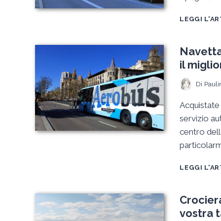
LEGGI L'A
Navetta
il migli
Di
Pauli
Acquistate 
servizio au
centro dell
particolar
LEGGI L'A
Crociera
vostra 