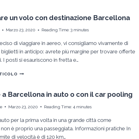
PARCHEGGI
VICINI
ALLA
re un volo con destinazione Barcellona
SAGRADA
FAMILIA
Marzo 23, 2020
Reading Time:
3
minutes
ciso di viaggiare in aereo, vi consigliamo vivamente di
 biglietti in anticipo: avrete più margine per trovare offerte
. I posti si esauriscono in fretta e…
PRENOTARE
RTICOLO
UN
VOLO
CON
 a Barcellona in auto o con il car pooling
DESTINAZIONE
BARCELLONA
ie
Marzo 23, 2020
Reading Time:
4
minutes
 auto per la prima volta in una grande città come
 non è proprio una passeggiata. Informazioni pratiche In
limite di velocità è di 120 km…