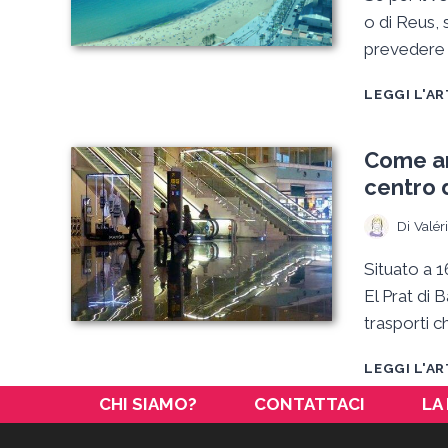
o di Reus, 
prevedere 
LEGGI L'A
Come ar
centro d
Di
Valér
Situato a 1
El Prat di 
trasporti c
LEGGI L'A
CHI SIAMO?
CONTATTACI
LA