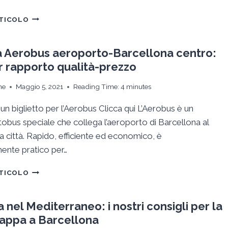
ARRIVARE
RTICOLO
A
BARCELLONA
IN
 Aerobus aeroporto-Barcellona centro:
AUTO
or rapporto qualità-prezzo
O
CON
ne
Maggio 5, 2021
Reading Time:
4
minutes
IL
CAR
un biglietto per l’Aerobus Clicca qui L’Aerobus è un
POOLING
tobus speciale che collega l’aeroporto di Barcellona al
a città. Rapido, efficiente ed economico, è
mente pratico per…
NAVETTA
RTICOLO
AEROBUS
AEROPORTO-
BARCELLONA
 nel Mediterraneo: i nostri consigli per la
CENTRO:
tappa a Barcellona
IL