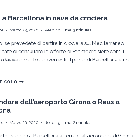
L’ITINERARIO:
AEROPORTO-
HOTEL
e a Barcellona in nave da crociera
A
BARCELLONA
ne
Marzo 23, 2020
Reading Time:
3
minutes
o, se prevedete di partire in crociera sul Mediterraneo,
cate di consultare le offerte di Promocroisière.com, i
o davvero molto convenienti. Il porto di Barcellona è uno
ARRIVARE
RTICOLO
A
BARCELLONA
IN
dare dall’aeroporto Girona o Reus a
NAVE
ona
DA
CROCIERA
ne
Marzo 23, 2020
Reading Time:
2
minutes
ostro viaggio a Barcellona atterrate all’aeroporto di Girona