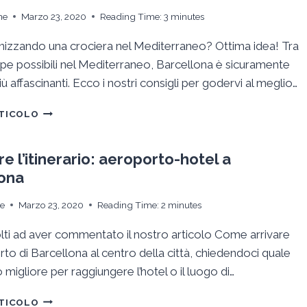
MIGLIOR
ne
Marzo 23, 2020
Reading Time:
3
minutes
RAPPORTO
QUALITÀ-
nizzando una crociera nel Mediterraneo? Ottima idea! Tra
PREZZO
ppe possibili nel Mediterraneo, Barcellona è sicuramente
iù affascinanti. Ecco i nostri consigli per godervi al meglio…
CROCIERA
RTICOLO
NEL
MEDITERRANEO:
I
e l’itinerario: aeroporto-hotel a
NOSTRI
ona
CONSIGLI
PER
ie
Marzo 23, 2020
Reading Time:
2
minutes
LA
VOSTRA
olti ad aver commentato il nostro articolo Come arrivare
TAPPA
rto di Barcellona al centro della città, chiedendoci quale
A
BARCELLONA
o migliore per raggiungere l’hotel o il luogo di…
CALCOLARE
RTICOLO