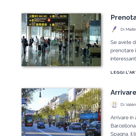
Prenota
Di
Maite
Se avete de
prenotare i
interessanti
LEGGI L'A
Arrivare
Di
Valér
Arrivare in
Barcellona
Spagna, il 