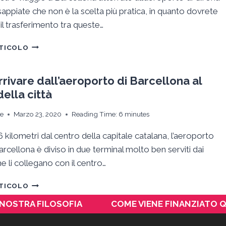
sappiate che non è la scelta più pratica, in quanto dovrete
il trasferimento tra queste…
COME
RTICOLO
ANDARE
DALL’AEROPORTO
GIRONA
rivare dall’aeroporto di Barcellona al
O
ella città
REUS
A
ie
Marzo 23, 2020
Reading Time:
6
minutes
BARCELLONA
6 kilometri dal centro della capitale catalana, l’aeroporto
Barcellona è diviso in due terminal molto ben serviti dai
he li collegano con il centro…
COME
RTICOLO
ARRIVARE
 NOSTRA FILOSOFIA
COME VIENE FINANZIATO 
DALL’AEROPORTO
DI
BARCELLONA