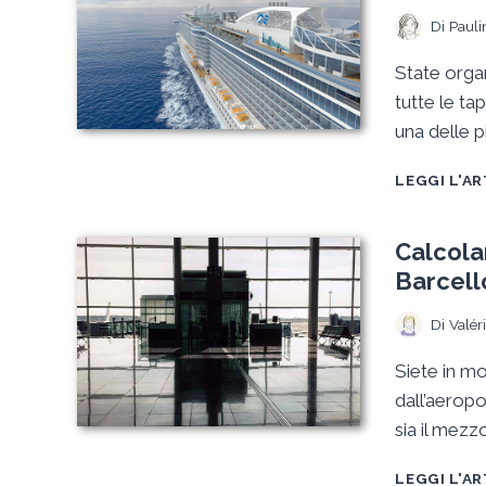
Di
Pauli
State orga
tutte le ta
una delle p
LEGGI L'A
Calcolar
Barcell
Di
Valér
Siete in m
dall’aeropo
sia il mezz
LEGGI L'A