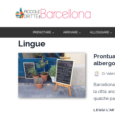
Salta
al
contenuto
PRENOTARE
ARRIVARE
ALLOGGIARE
Lingue
Prontua
albergo 
Di
Valér
Barcellona 
la città: a
qualche pa
LEGGI L'A