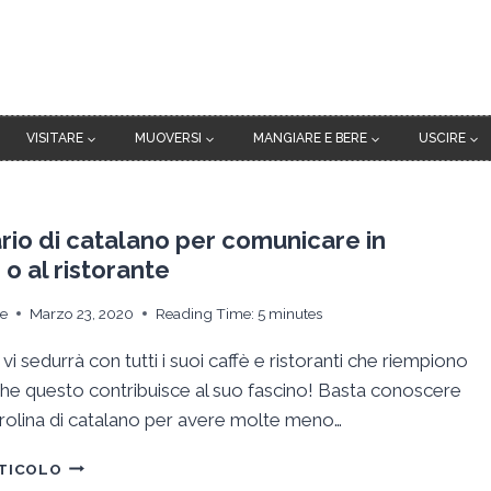
VISITARE
MUOVERSI
MANGIARE E BERE
USCIRE
rio di catalano per comunicare in
o al ristorante
ie
Marzo 23, 2020
Reading Time:
5
minutes
vi sedurrà con tutti i suoi caffè e ristoranti che riempiono
nche questo contribuisce al suo fascino! Basta conoscere
rolina di catalano per avere molte meno…
PRONTUARIO
RTICOLO
DI