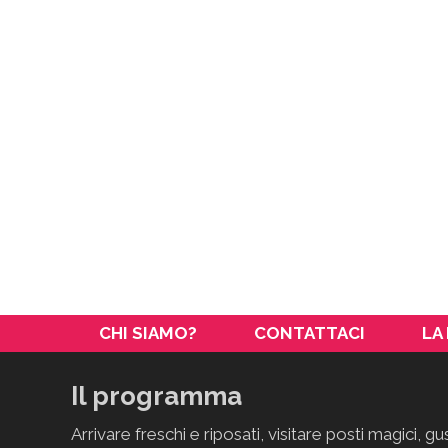
CHI SIAMO?
CONTATTACI
LA
Il programma
Arrivare freschi e riposati, visitare posti magici, gu