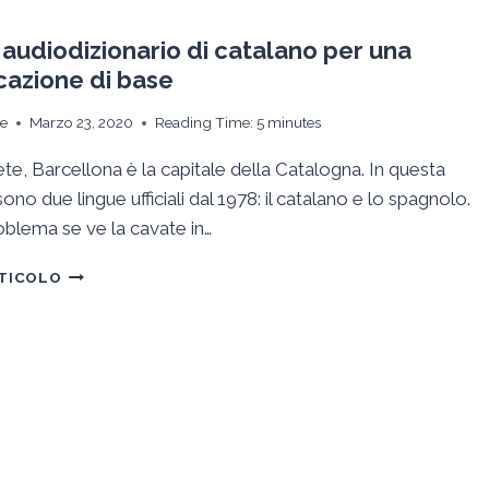
CATALANO
PER
 audiodizionario di catalano per una
COMUNICARE
azione di base
IN
ALBERGO
ie
Marzo 23, 2020
Reading Time:
5
minutes
O
AL
e, Barcellona è la capitale della Catalogna. In questa
RISTORANTE
sono due lingue ufficiali dal 1978: il catalano e lo spagnolo.
blema se ve la cavate in…
PICCOLO
RTICOLO
AUDIODIZIONARIO
DI
CATALANO
PER
UNA
COMUNICAZIONE
DI
BASE