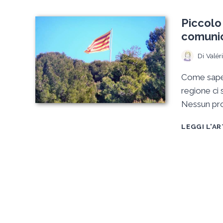
Piccolo
comunic
Di
Valér
Come sapet
regione ci 
Nessun pro
LEGGI L'A