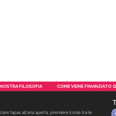
 NOSTRA FILOSOFIA
COME VIENE FINANZIATO 
T
stare tapas all'aria aperta, prendere il sole tra le