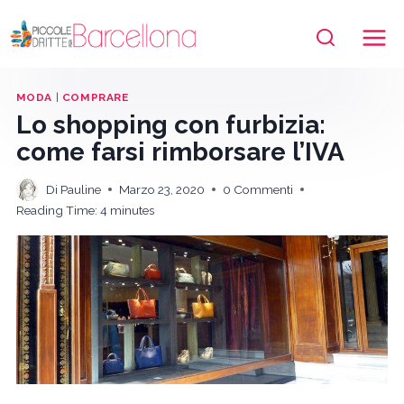
Salta
al
contenuto
MODA
|
COMPRARE
Lo shopping con furbizia:
come farsi rimborsare l’IVA
Di
Pauline
Marzo 23, 2020
0 Commenti
Reading Time:
4
minutes