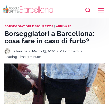
Salta
al
contenuto
BORSEGGIATORI E SICUREZZA
|
ARRIVARE
Borseggiatori a Barcellona:
cosa fare in caso di furto?
Di
Pauline
Marzo 23, 2020
0 Commenti
Reading Time:
3
minutes