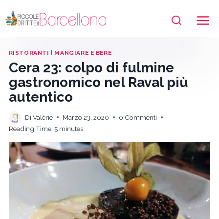
Salta
al
contenuto
RISTORANTI
|
MANGIARE E BERE
Cera 23: colpo di fulmine
gastronomico nel Raval più
autentico
Di
Valérie
Marzo 23, 2020
0 Commenti
Reading Time:
5
minutes