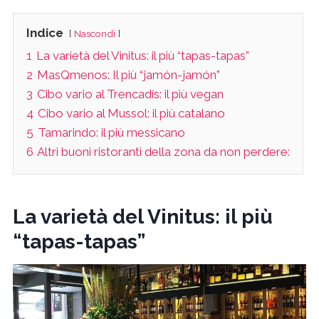
Indice
Nascondi
1
La varietà del Vinitus: il più “tapas-tapas”
2
MasQmenos: Il più “jamón-jamón”
3
Cibo vario al Trencadís: il più vegan
4
Cibo vario al Mussol: il più catalano
5
Tamarindo: il più messicano
6
Altri buoni ristoranti della zona da non perdere:
La varietà del Vinitus: il più
“tapas-tapas”