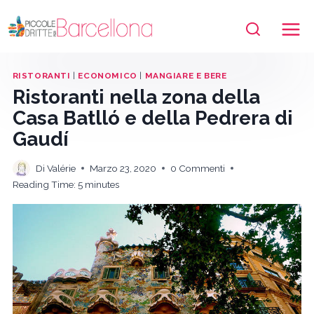
Salta
al
contenuto
RISTORANTI
|
ECONOMICO
|
MANGIARE E BERE
Ristoranti nella zona della
Casa Batlló e della Pedrera di
Gaudí
Di
Valérie
Marzo 23, 2020
0 Commenti
Reading Time:
5
minutes