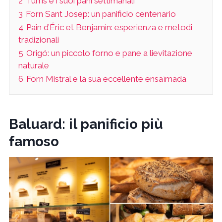
2
Turris e i suoi pani settimanali
3
Forn Sant Josep: un panificio centenario
4
Pain d’Éric et Benjamin: esperienza e metodi
tradizionali
5
Origó: un piccolo forno e pane a lievitazione
naturale
6
Forn Mistral e la sua eccellente ensaïmada
Baluard: il panificio più
famoso