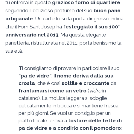
tu entrerai in questo
grazioso forno di quartiere
seguendo il delizioso profumo del suo
buon pane
artigianale
. Un cartello sulla porta d’ingresso indica
che il Forn Sant Josep ha
festeggiato il suo 100°
anniversario nel 2013
. Ma questa elegante
panetteria, ristrutturata nel 2011, porta benissimo la
sua età.
Ti consigliamo di provare in particolare il suo
“pa de vidre”
. Il
nome deriva dalla sua
crosta
, che è così
sottile e croccante
da
frantumarsi come un vetro
(
vidre
in
catalano). La mollica leggera si scioglie
delicatamente in bocca e si mantiene fresca
per più giorni. Se vuoi un consiglio per un
piatto locale, prova a
tostare delle fette di
pa de vidre e a condirlo con il pomodoro
: