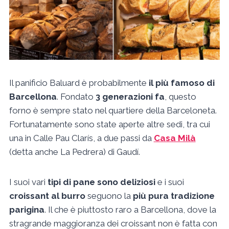
Il panificio Baluard è probabilmente
il più famoso di
Barcellona
. Fondato
3 generazioni fa
, questo
forno è sempre stato nel quartiere della Barceloneta.
Fortunatamente sono state aperte altre sedi, tra cui
una in Calle Pau Clarís, a due passi da
Casa Milà
(detta anche La Pedrera) di Gaudí.
I suoi vari
tipi di pane sono deliziosi
e i suoi
croissant al burro
seguono la
più pura tradizione
parigina
. Il che è piuttosto raro a Barcellona, dove la
stragrande maggioranza dei croissant non è fatta con