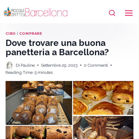
Salta
al
contenuto
CIBO
|
COMPRARE
Dove trovare una buona
panetteria a Barcellona?
Di
Pauline
Settembre 29, 2023
0 Commenti
Reading Time:
5
minutes