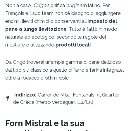
Non a caso,
Origo
significa
origine
in latino. Per
François e il suo team non c’è bisogno di aggiungere
enzimi, lieviti chimici o conservanti all’
impasto del
pane a lunga lievitazione
. Tutto è fatto in modo
naturale ed ecologico, secondo le regole del
mestiere e utilizzando
prodotti locali
.
Da Origo troverai un’ampia gamma di pane delizioso,
dal tipo più classico a quello di farro e farina integrale,
oltre a focacce e ottimi dolci.
Indirizzo:
Carrer de Milà i Fontanals, 9, Quartier
de Gràcia (metro Verdaguer, L4/L5)
Forn Mistral e la sua