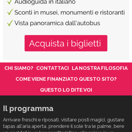
CHI SIAMO?
CONTATTACI
LA NOSTRA FILOSOFIA
COME VIENE FINANZIATO QUESTO SITO?
QUESTO LO DITE VOI
Il programma
Arrivare freschi e riposati, visitare posti magici, gustare
tapas all'aria aperta, prendere il sole tra le palme, bere