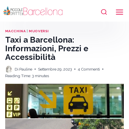
Salta
al
contenuto
MACCHINA
|
MUOVERSI
Taxi a Barcellona:
Informazioni, Prezzi e
Accessibilità
Di
Pauline
Settembre 29, 2023
4 Commenti
Reading Time:
3
minutes