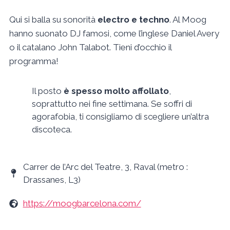
Qui si balla su sonorità
electro e techno
. Al Moog
hanno suonato DJ famosi, come l’inglese Daniel Avery
o il catalano John Talabot. Tieni d’occhio il
programma!
Il posto
è spesso molto affollato
,
soprattutto nei fine settimana. Se soffri di
agorafobia, ti consigliamo di scegliere un’altra
discoteca.
Carrer de l’Arc del Teatre, 3, Raval (metro :
Drassanes, L3)
https://moogbarcelona.com/