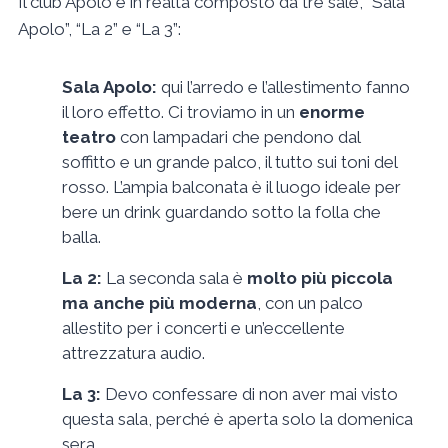
Il club Apolo è in realtà composto da tre sale, “Sala
Apolo”, “La 2” e “La 3”:
Sala Apolo:
qui l’arredo e l’allestimento fanno
il loro effetto. Ci troviamo in un
enorme
teatro
con lampadari che pendono dal
soffitto e un grande palco, il tutto sui toni del
rosso. L’ampia balconata è il luogo ideale per
bere un drink guardando sotto la folla che
balla.
La 2:
La seconda sala è
molto più piccola
ma anche più moderna
, con un palco
allestito per i concerti e un’eccellente
attrezzatura audio.
La
3:
Devo confessare di non aver mai visto
questa sala, perché è aperta solo la domenica
sera