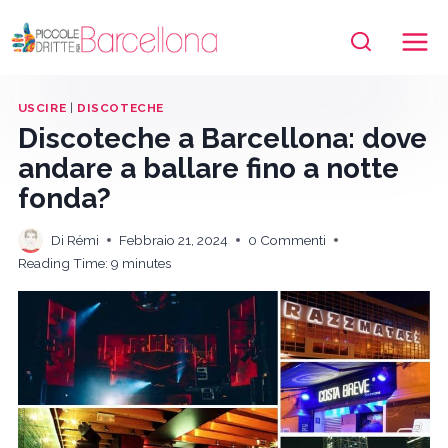
Salta
al
contenuto
USCIRE
|
DISCOTECHE
Discoteche a Barcellona: dove
andare a ballare fino a notte
fonda?
Di
Rémi
Febbraio 21, 2024
0 Commenti
Reading Time:
9
minutes