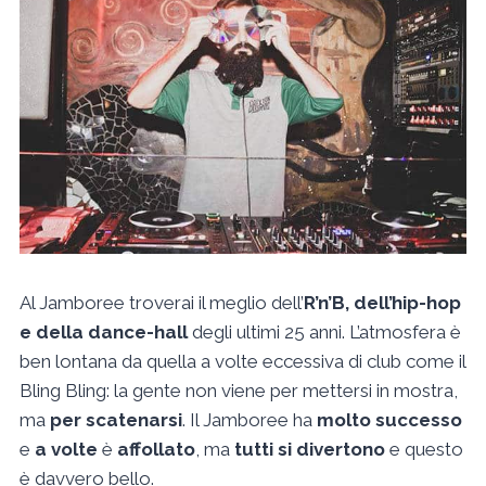
Al Jamboree troverai il meglio dell’
R’n’B, dell’hip-hop
e della dance-hall
degli ultimi 25 anni. L’atmosfera è
ben lontana da quella a volte eccessiva di club come il
Bling Bling: la gente non viene per mettersi in mostra,
ma
per scatenarsi
. Il Jamboree ha
molto successo
e
a volte
è
affollato
, ma
tutti si divertono
e questo
è davvero bello.