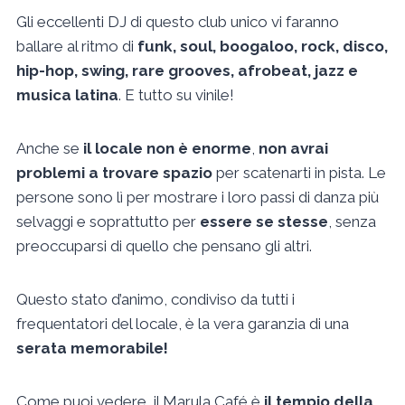
Gli eccellenti DJ di questo club unico vi faranno
ballare al ritmo di
funk, soul, boogaloo, rock, disco,
hip-hop, swing, rare grooves, afrobeat, jazz e
musica latina
. E tutto su vinile!
Anche se
il locale non è enorme
,
non avrai
problemi a trovare spazio
per scatenarti in pista. Le
persone sono lì per mostrare i loro passi di danza più
selvaggi e soprattutto per
essere se stesse
, senza
preoccuparsi di quello che pensano gli altri.
Questo stato d’animo, condiviso da tutti i
frequentatori del locale, è la vera garanzia di una
serata memorabile!
Come puoi vedere, il Marula Café è
il tempio della