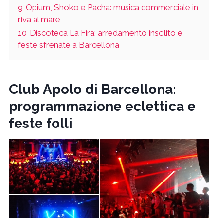
9
Opium, Shoko e Pacha: musica commerciale in
riva al mare
10
Discoteca La Fira: arredamento insolito e
feste sfrenate a Barcellona
Club Apolo di Barcellona:
programmazione eclettica e
feste folli