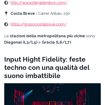
http://www.blingblingbcn.com/
Costa Breve :
Carrer Aribau, 230
https://grupocostabreve.com/
Le
stazioni della metropolitana più vicine
sono
Diagonal (L3/L5)
e
Gràcia (L6/L7)
.
Input Hight Fidelity: feste
techno con una qualità del
suono imbattibile