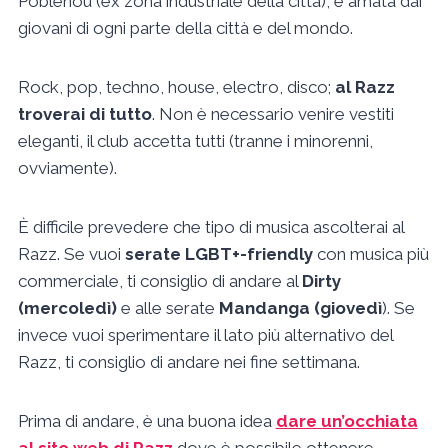
Poblenou (ex zona industriale della città), è amata dai
giovani di ogni parte della città e del mondo.
Rock, pop, techno, house, electro, disco;
al Razz
troverai di tutto
. Non è necessario venire vestiti
eleganti, il club accetta tutti (tranne i minorenni,
ovviamente).
È difficile prevedere che tipo di musica ascolterai al
Razz. Se vuoi
serate LGBT+-friendly
con musica più
commerciale, ti consiglio di andare al
Dirty
(mercoledì)
e alle serate
Mandanga (giovedì
). Se
invece vuoi sperimentare il lato più alternativo del
Razz, ti consiglio di andare nei fine settimana.
Prima di andare, è una buona idea
dare un’occhiata
al sito web di Razz
dove è possibile ottenere