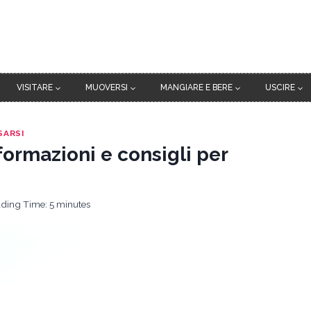
VISITARE
MUOVERSI
MANGIARE E BERE
USCIRE
SARSI
formazioni e consigli per
ding Time:
5
minutes