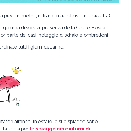
piedi, in metro, in tram, in autobus o in bicicletta).
a gamma di servizi: presenza della Croce Rossa,
or parte dei casi, noleggio di sdraio e ombrelloni.
inate tutti i giorni dell’anno.
sitatori all’anno. In estate le sue spiagge sono
lità, opta per
le spiagge nei dintorni di