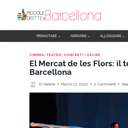
Salta
al
contenuto
PRENOTARE
ARRIVARE
ALLOGGIARE
CINEMA, TEATRO, CONCERTI
|
USCIRE
El Mercat de les Flors: il
Barcellona
Di
Valérie
Marzo 23, 2020
0 Commenti
Rea