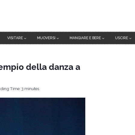
VISITARE
MUOVERSI
MANGIARE E BERE
USCIRE
 tempio della danza a
ding Time:
3
minutes