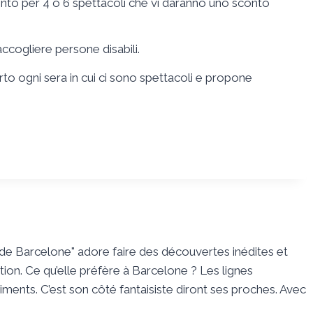
ento per 4 o 6 spettacoli che vi daranno uno sconto
accogliere persone disabili.
rto ogni sera in cui ci sono spettacoli e propone
s de Barcelone" adore faire des découvertes inédites et
tion. Ce qu’elle préfère à Barcelone ? Les lignes
timents. C’est son côté fantaisiste diront ses proches. Avec