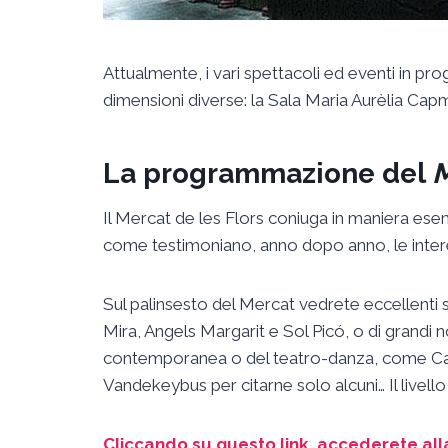
Attualmente, i vari spettacoli ed eventi in pr
dimensioni diverse: la Sala Maria Aurèlia Capm
La programmazione del
M
Il Mercat de les Flors coniuga in maniera esem
come testimoniano, anno dopo anno, le intere
Sul palinsesto del Mercat vedrete eccellenti s
Mira, Angels Margarit e Sol Picó, o di grandi
contemporanea o del teatro-danza, come C
Vandekeybus per citarne solo alcuni… Il livello
Cliccando su questo link, accederete al