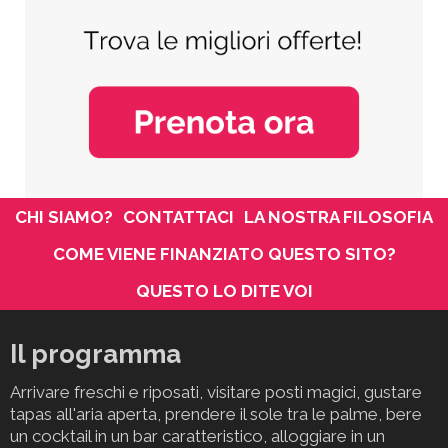
CHI SIAMO?
CONTATTACI
LA NOSTRA FILOSOFIA
COME VIENE FINANZIATO QUESTO SITO?
QUESTO LO DITE VOI
Il programma
Arrivare freschi e riposati, visitare posti magici, gustare
tapas all'aria aperta, prendere il sole tra le palme, bere
un cocktail in un bar caratteristico, alloggiare in un