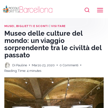
Salta
al
contenuto
MUSEI, BIGLIETTI E SCONTI
|
VISITARE
Museo delle culture del
mondo: un viaggio
sorprendente tra le civiltà del
passato
Di
Pauline
Marzo 23, 2020
0 Commenti
Reading Time:
4
minutes