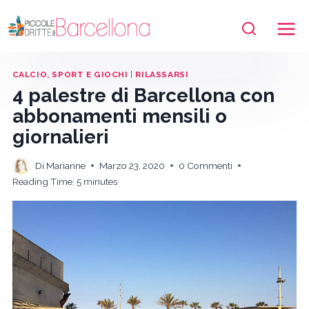
Salta
al
contenuto
CALCIO, SPORT E GIOCHI
|
RILASSARSI
4 palestre di Barcellona con
abbonamenti mensili o
giornalieri
Di
Marianne
Marzo 23, 2020
0 Commenti
Reading Time:
5
minutes