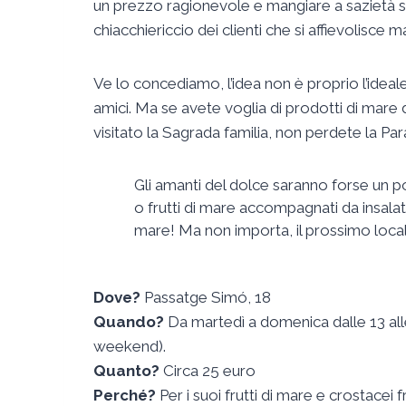
un prezzo ragionevole e mangiare a sazietà su u
chiacchiericcio dei clienti che si affievolisce 
Ve lo concediamo, l’idea non è proprio l’idea
amici. Ma se avete voglia di prodotti di mare
visitato la Sagrada familia, non perdete la Pa
Gli amanti del dolce saranno forse un po
o frutti di mare accompagnati da insala
mare! Ma non importa, il prossimo local
Dove?
Passatge Simó, 18
Quando?
Da martedì a domenica dalle 13 alle
weekend).
Quanto?
Circa 25 euro
Perché?
Per i suoi frutti di mare e crostacei f