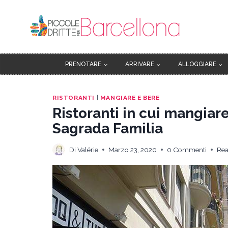
Salta
al
contenuto
PRENOTARE
ARRIVARE
ALLOGGIARE
RISTORANTI
|
MANGIARE E BERE
Ristoranti in cui mangiare
Sagrada Familia
Di
Valérie
Marzo 23, 2020
0 Commenti
Rea