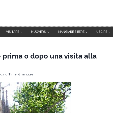
VISITARE
MUOVERSI
MANGIARE E BERE
USCIRE
 prima o dopo una visita alla
ding Time:
4
minutes