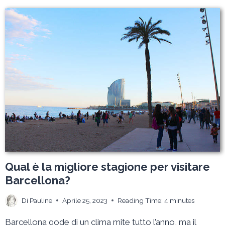
PASTI
E
DEI
NEGOZI
A
BARCELLONA:
SORPRESE
IN
VISTA!
Qual è la migliore stagione per visitare
Barcellona?
Di
Pauline
Aprile 25, 2023
Reading Time:
4
minutes
Barcellona gode di un clima mite tutto l’anno, ma il