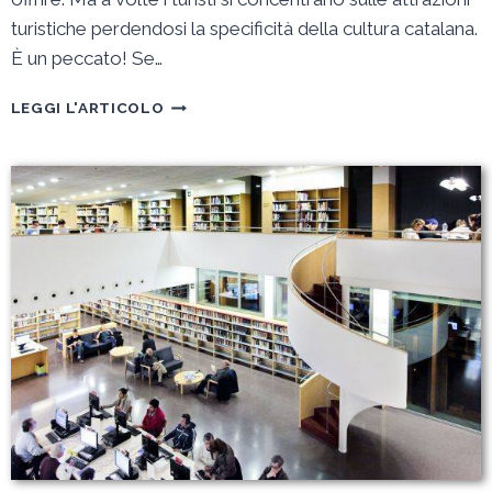
turistiche perdendosi la specificità della cultura catalana.
È un peccato! Se…
I
LEGGI L'ARTICOLO
12
TRUCCHI
PER
SCOPRIRE
BARCELLONA
CON
GLI
OCCHI
DI
UN
BARCELLONESE