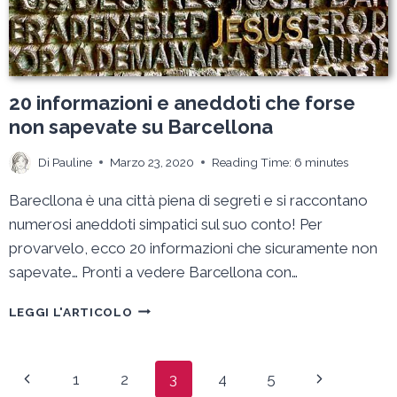
20 informazioni e aneddoti che forse
non sapevate su Barcellona
Di
Pauline
Marzo 23, 2020
Reading Time:
6
minutes
Barecllona è una città piena di segreti e si raccontano
numerosi aneddoti simpatici sul suo conto! Per
provarvelo, ecco 20 informazioni che sicuramente non
sapevate… Pronti a vedere Barcellona con…
20
LEGGI L'ARTICOLO
INFORMAZIONI
E
ANEDDOTI
Navigazione
Pagina
Pagina
1
2
3
4
5
CHE