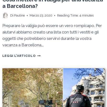
a Barcellona?
Di
Pauline
Marzo 23, 2020
Reading Time:
4
minutes
Preparare la valigia può essere un vero rompicapo. Per
aiutarvi abbiamo creato una lista con tutti i vestiti e gli
oggetti che potrebbero servirvi durante la vostra
vacanza a Barcellona….
COSA
LEGGI L'ARTICOLO
METTERE
IN
VALIGIA
PER
UNA
VACANZA
A
BARCELLONA?