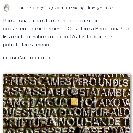
Di
Pauline
Agosto 3, 2021
Reading Time:
5
minutes
Barcellona è una città che non dorme mai,
costantemente in fermento. Cosa fare a Barcellona? La
lista è interminabile, ma ecco 10 attività di cui non
potrete fare a meno….
COSA
LEGGI L'ARTICOLO
FARE
A
BARCELLONA?
TOP
10
DELLE
ATTIVITÀ
IMPERDIBILI
NELLA
CAPITALE
CATALANA