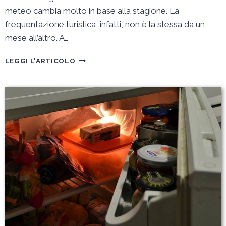
meteo cambia molto in base alla stagione. La
frequentazione turistica, infatti, non è la stessa da un
mese all’altro. A…
QUAL
LEGGI L'ARTICOLO
È
LA
MIGLIORE
STAGIONE
PER
VISITARE
BARCELLONA?