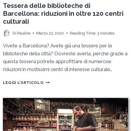
Tessera delle biblioteche di
Barcellona: riduzioni in oltre 120 centri
culturali
Di
Pauline
Marzo 23, 2020
Reading Time:
3
minutes
Vivete a Barcellona? Avete già una tessere per le
biblioteche della città? Dovreste averla, perché grazie a
questa tessera potrete approfittare di numerose
riduzioni in moltissimi centri di interesse culturale…
TESSERA
LEGGI L'ARTICOLO
DELLE
BIBLIOTECHE
DI
BARCELLONA:
RIDUZIONI
IN
OLTRE
120