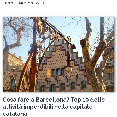
ERASMUS
LEGGI L'ARTICOLO
A
BARCELLONA:
I
NOSTRI
CONSIGLI
PER
PREPARARSI
AL
MEGLIO
A
UNO
SCAMBIO
UNIVERSITARIO
Cosa fare a Barcellona? Top 10 delle
attività imperdibili nella capitale
catalana