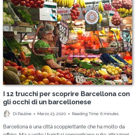
QUELLO
CHE
C’È
DA
SAPERE
PER
UNA
VACANZA
TRANQUILLA
I 12 trucchi per scoprire Barcellona con
gli occhi di un barcellonese
Di
Pauline
Marzo 23, 2020
Reading Time:
6
minutes
Barcellona è una città scoppiettante che ha molto da
offrire. Ma a volte i turisti si concentrano sulle attrazioni