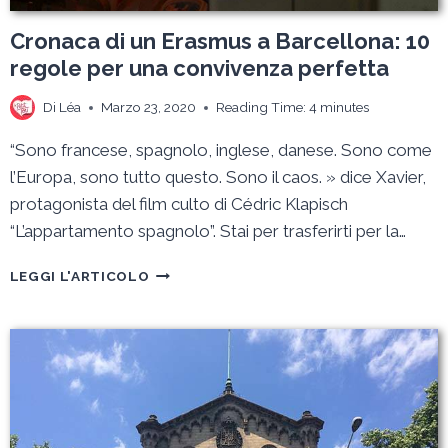
Cronaca di un Erasmus a Barcellona: 10
regole per una convivenza perfetta
Di
Léa
Marzo 23, 2020
Reading Time:
4
minutes
“Sono francese, spagnolo, inglese, danese. Sono come
l’Europa, sono tutto questo. Sono il caos. » dice Xavier,
protagonista del film culto di Cédric Klapisch
“L’appartamento spagnolo”. Stai per trasferirti per la…
CRONACA
LEGGI L'ARTICOLO
DI
UN
ERASMUS
A
BARCELLONA:
10
REGOLE
PER